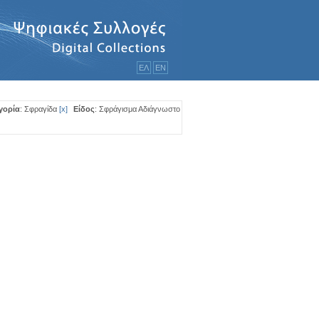
ΕΛ
ΕΝ
γορία
: Σφραγίδα
[
x
]
Είδος
: Σφράγισμα Αδιάγνωστο