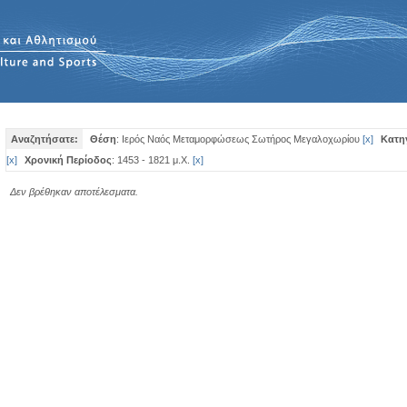
Αναζητήσατε:
Θέση
: Ιερός Ναός Μεταμορφώσεως Σωτήρος Μεγαλοχωρίου
[
x
]
Κατη
[
x
]
Χρονική Περίοδος
: 1453 - 1821 μ.Χ.
[
x
]
Δεν βρέθηκαν αποτέλεσματα.