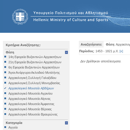
Αναζητήσατε:
Θέση
: Αρχαιολο
Κριτήρια Αναζήτησης:
Περίοδος
: 1453 - 1821 μ.Χ.
[
x
]
Θέση
14η Εφορεία Βυζαντινών Αρχαιοτήτων
Δεν βρέθηκαν αποτέλεσματα.
21η Εφορεία Βυζαντινών Αρχαιοτήτων
6η Εφορεία Βυζαντινών Αρχαιοτήτων
Άγιοι Ανάργυροι Ακλειδιού Μυτιλήνης
Αρχαιολογική Συλλογή Γαλαξιδίου
Αρχαιολογική Συλλογή Μονεμβασίας
Αρχαιολογικό Μουσείο Αβδήρων
Αρχαιολογικό Μουσείο Αγρινίου
Αρχαιολογικό Μουσείο Αίγινας
Αρχαιολογικό Μουσείο Άμφισσας
Αρχαιολογικό Μουσείο Βέροιας
Αρχαιολογικό Μουσείο Βραυρώνας
Αρχαιολογικό Μουσείο Δελφών
Κατηγορία
Αρχαιολογικό Μουσείο Ηγουμενίτσας
Αγγείο