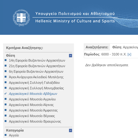
Αναζητήσατε:
Θέση
: Αρχαιολο
Κριτήρια Αναζήτησης:
Περίοδος
: 6000 - 3100 π.Χ.
[
x
]
Θέση
14η Εφορεία Βυζαντινών Αρχαιοτήτων
Δεν βρέθηκαν αποτέλεσματα.
21η Εφορεία Βυζαντινών Αρχαιοτήτων
6η Εφορεία Βυζαντινών Αρχαιοτήτων
Άγιοι Ανάργυροι Ακλειδιού Μυτιλήνης
Αρχαιολογική Συλλογή Γαλαξιδίου
Αρχαιολογική Συλλογή Μονεμβασίας
Αρχαιολογικό Μουσείο Αβδήρων
Αρχαιολογικό Μουσείο Αγρινίου
Αρχαιολογικό Μουσείο Αίγινας
Αρχαιολογικό Μουσείο Άμφισσας
Αρχαιολογικό Μουσείο Βέροιας
Αρχαιολογικό Μουσείο Βραυρώνας
Αρχαιολογικό Μουσείο Δελφών
Κατηγορία
Αρχαιολογικό Μουσείο Ηγουμενίτσας
Αγγείο