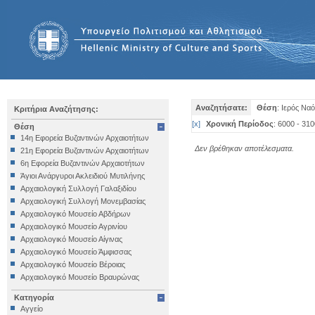
Αναζητήσατε:
Θέση
: Ιερός Να
Κριτήρια Αναζήτησης:
[
x
]
Χρονική Περίοδος
: 6000 - 310
Θέση
14η Εφορεία Βυζαντινών Αρχαιοτήτων
Δεν βρέθηκαν αποτέλεσματα.
21η Εφορεία Βυζαντινών Αρχαιοτήτων
6η Εφορεία Βυζαντινών Αρχαιοτήτων
Άγιοι Ανάργυροι Ακλειδιού Μυτιλήνης
Αρχαιολογική Συλλογή Γαλαξιδίου
Αρχαιολογική Συλλογή Μονεμβασίας
Αρχαιολογικό Μουσείο Αβδήρων
Αρχαιολογικό Μουσείο Αγρινίου
Αρχαιολογικό Μουσείο Αίγινας
Αρχαιολογικό Μουσείο Άμφισσας
Αρχαιολογικό Μουσείο Βέροιας
Αρχαιολογικό Μουσείο Βραυρώνας
Αρχαιολογικό Μουσείο Δελφών
Κατηγορία
Αρχαιολογικό Μουσείο Ηγουμενίτσας
Αγγείο