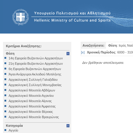
Αναζητήσατε:
Θέση
: Ιερός Ν
Κριτήρια Αναζήτησης:
[
x
]
Χρονική Περίοδος
: 6000 - 310
Θέση
14η Εφορεία Βυζαντινών Αρχαιοτήτων
Δεν βρέθηκαν αποτέλεσματα.
21η Εφορεία Βυζαντινών Αρχαιοτήτων
6η Εφορεία Βυζαντινών Αρχαιοτήτων
Άγιοι Ανάργυροι Ακλειδιού Μυτιλήνης
Αρχαιολογική Συλλογή Γαλαξιδίου
Αρχαιολογική Συλλογή Μονεμβασίας
Αρχαιολογικό Μουσείο Αβδήρων
Αρχαιολογικό Μουσείο Αγρινίου
Αρχαιολογικό Μουσείο Αίγινας
Αρχαιολογικό Μουσείο Άμφισσας
Αρχαιολογικό Μουσείο Βέροιας
Αρχαιολογικό Μουσείο Βραυρώνας
Αρχαιολογικό Μουσείο Δελφών
Κατηγορία
Αρχαιολογικό Μουσείο Ηγουμενίτσας
Αγγείο