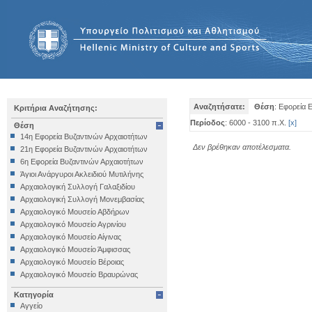
Αναζητήσατε:
Θέση
: Εφορεία 
Κριτήρια Αναζήτησης:
Περίοδος
: 6000 - 3100 π.Χ.
[
x
]
Θέση
14η Εφορεία Βυζαντινών Αρχαιοτήτων
Δεν βρέθηκαν αποτέλεσματα.
21η Εφορεία Βυζαντινών Αρχαιοτήτων
6η Εφορεία Βυζαντινών Αρχαιοτήτων
Άγιοι Ανάργυροι Ακλειδιού Μυτιλήνης
Αρχαιολογική Συλλογή Γαλαξιδίου
Αρχαιολογική Συλλογή Μονεμβασίας
Αρχαιολογικό Μουσείο Αβδήρων
Αρχαιολογικό Μουσείο Αγρινίου
Αρχαιολογικό Μουσείο Αίγινας
Αρχαιολογικό Μουσείο Άμφισσας
Αρχαιολογικό Μουσείο Βέροιας
Αρχαιολογικό Μουσείο Βραυρώνας
Αρχαιολογικό Μουσείο Δελφών
Κατηγορία
Αρχαιολογικό Μουσείο Ηγουμενίτσας
Αγγείο