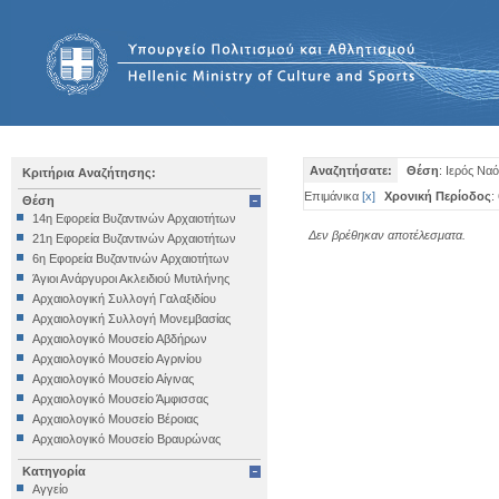
Αναζητήσατε:
Θέση
: Ιερός Να
Κριτήρια Αναζήτησης:
Επιμάνικα
[
x
]
Χρονική Περίοδος
:
Θέση
14η Εφορεία Βυζαντινών Αρχαιοτήτων
Δεν βρέθηκαν αποτέλεσματα.
21η Εφορεία Βυζαντινών Αρχαιοτήτων
6η Εφορεία Βυζαντινών Αρχαιοτήτων
Άγιοι Ανάργυροι Ακλειδιού Μυτιλήνης
Αρχαιολογική Συλλογή Γαλαξιδίου
Αρχαιολογική Συλλογή Μονεμβασίας
Αρχαιολογικό Μουσείο Αβδήρων
Αρχαιολογικό Μουσείο Αγρινίου
Αρχαιολογικό Μουσείο Αίγινας
Αρχαιολογικό Μουσείο Άμφισσας
Αρχαιολογικό Μουσείο Βέροιας
Αρχαιολογικό Μουσείο Βραυρώνας
Αρχαιολογικό Μουσείο Δελφών
Κατηγορία
Αρχαιολογικό Μουσείο Ηγουμενίτσας
Αγγείο