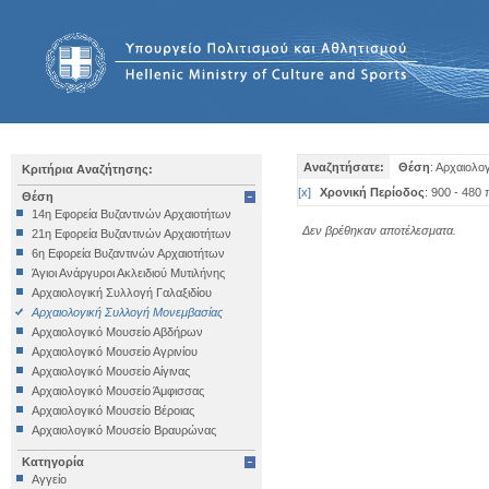
Αναζητήσατε:
Θέση
: Αρχαιολο
Κριτήρια Αναζήτησης:
[
x
]
Χρονική Περίοδος
: 900 - 480 
Θέση
14η Εφορεία Βυζαντινών Αρχαιοτήτων
Δεν βρέθηκαν αποτέλεσματα.
21η Εφορεία Βυζαντινών Αρχαιοτήτων
6η Εφορεία Βυζαντινών Αρχαιοτήτων
Άγιοι Ανάργυροι Ακλειδιού Μυτιλήνης
Αρχαιολογική Συλλογή Γαλαξιδίου
Αρχαιολογική Συλλογή Μονεμβασίας
Αρχαιολογικό Μουσείο Αβδήρων
Αρχαιολογικό Μουσείο Αγρινίου
Αρχαιολογικό Μουσείο Αίγινας
Αρχαιολογικό Μουσείο Άμφισσας
Αρχαιολογικό Μουσείο Βέροιας
Αρχαιολογικό Μουσείο Βραυρώνας
Αρχαιολογικό Μουσείο Δελφών
Κατηγορία
Αρχαιολογικό Μουσείο Ηγουμενίτσας
Αγγείο