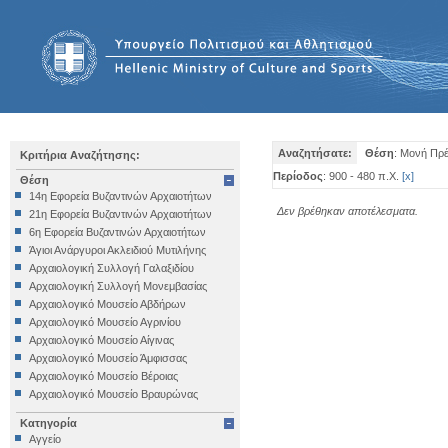
Αναζητήσατε:
Θέση
: Μονή Πρ
Κριτήρια Αναζήτησης:
Περίοδος
: 900 - 480 π.Χ.
[
x
]
Θέση
14η Εφορεία Βυζαντινών Αρχαιοτήτων
Δεν βρέθηκαν αποτέλεσματα.
21η Εφορεία Βυζαντινών Αρχαιοτήτων
6η Εφορεία Βυζαντινών Αρχαιοτήτων
Άγιοι Ανάργυροι Ακλειδιού Μυτιλήνης
Αρχαιολογική Συλλογή Γαλαξιδίου
Αρχαιολογική Συλλογή Μονεμβασίας
Αρχαιολογικό Μουσείο Αβδήρων
Αρχαιολογικό Μουσείο Αγρινίου
Αρχαιολογικό Μουσείο Αίγινας
Αρχαιολογικό Μουσείο Άμφισσας
Αρχαιολογικό Μουσείο Βέροιας
Αρχαιολογικό Μουσείο Βραυρώνας
Αρχαιολογικό Μουσείο Δελφών
Κατηγορία
Αρχαιολογικό Μουσείο Ηγουμενίτσας
Αγγείο