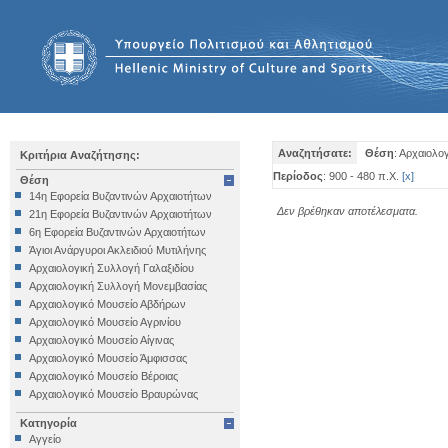
Αναζητήσατε:
Θέση
: Αρχαιολο
Κριτήρια Αναζήτησης:
Περίοδος
: 900 - 480 π.Χ.
[
x
]
Θέση
14η Εφορεία Βυζαντινών Αρχαιοτήτων
Δεν βρέθηκαν αποτέλεσματα.
21η Εφορεία Βυζαντινών Αρχαιοτήτων
6η Εφορεία Βυζαντινών Αρχαιοτήτων
Άγιοι Ανάργυροι Ακλειδιού Μυτιλήνης
Αρχαιολογική Συλλογή Γαλαξιδίου
Αρχαιολογική Συλλογή Μονεμβασίας
Αρχαιολογικό Μουσείο Αβδήρων
Αρχαιολογικό Μουσείο Αγρινίου
Αρχαιολογικό Μουσείο Αίγινας
Αρχαιολογικό Μουσείο Άμφισσας
Αρχαιολογικό Μουσείο Βέροιας
Αρχαιολογικό Μουσείο Βραυρώνας
Αρχαιολογικό Μουσείο Δελφών
Κατηγορία
Αρχαιολογικό Μουσείο Ηγουμενίτσας
Αγγείο