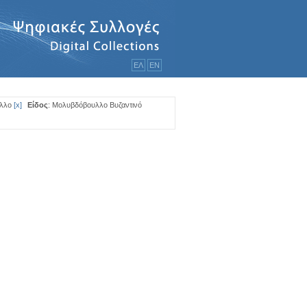
ΕΛ
ΕΝ
λλο
[
x
]
Είδος
: Μολυβδόβουλλο Βυζαντινό