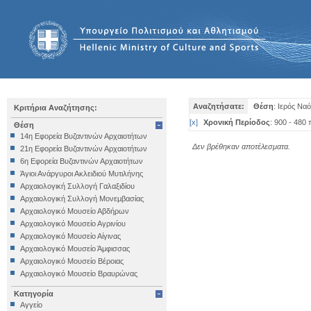
Αναζητήσατε:
Θέση
: Ιερός Ναό
Κριτήρια Αναζήτησης:
[
x
]
Χρονική Περίοδος
: 900 - 480 
Θέση
14η Εφορεία Βυζαντινών Αρχαιοτήτων
Δεν βρέθηκαν αποτέλεσματα.
21η Εφορεία Βυζαντινών Αρχαιοτήτων
6η Εφορεία Βυζαντινών Αρχαιοτήτων
Άγιοι Ανάργυροι Ακλειδιού Μυτιλήνης
Αρχαιολογική Συλλογή Γαλαξιδίου
Αρχαιολογική Συλλογή Μονεμβασίας
Αρχαιολογικό Μουσείο Αβδήρων
Αρχαιολογικό Μουσείο Αγρινίου
Αρχαιολογικό Μουσείο Αίγινας
Αρχαιολογικό Μουσείο Άμφισσας
Αρχαιολογικό Μουσείο Βέροιας
Αρχαιολογικό Μουσείο Βραυρώνας
Αρχαιολογικό Μουσείο Δελφών
Κατηγορία
Αρχαιολογικό Μουσείο Ηγουμενίτσας
Αγγείο