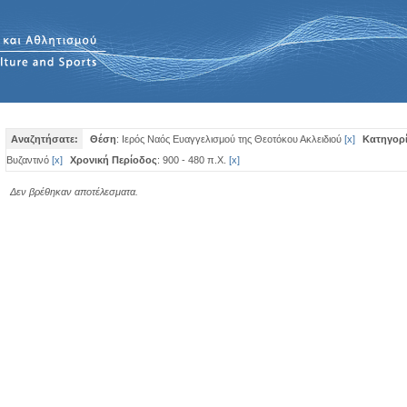
Αναζητήσατε:
Θέση
: Ιερός Ναός Ευαγγελισμού της Θεοτόκου Ακλειδιού
[
x
]
Κατηγορ
Βυζαντινό
[
x
]
Χρονική Περίοδος
: 900 - 480 π.Χ.
[
x
]
Δεν βρέθηκαν αποτέλεσματα.