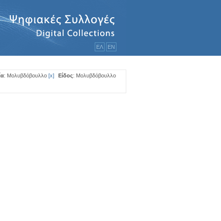
ΕΛ
ΕΝ
ία
: Μολυβδόβουλλο
[
x
]
Είδος
: Μολυβδόβουλλο