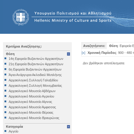
Αναζητήσατε:
Θέση
: Εφορεία 
Κριτήρια Αναζήτησης:
[
x
]
Χρονική Περίοδος
: 900 - 480 
Θέση
14η Εφορεία Βυζαντινών Αρχαιοτήτων
Δεν βρέθηκαν αποτέλεσματα.
21η Εφορεία Βυζαντινών Αρχαιοτήτων
6η Εφορεία Βυζαντινών Αρχαιοτήτων
Άγιοι Ανάργυροι Ακλειδιού Μυτιλήνης
Αρχαιολογική Συλλογή Γαλαξιδίου
Αρχαιολογική Συλλογή Μονεμβασίας
Αρχαιολογικό Μουσείο Αβδήρων
Αρχαιολογικό Μουσείο Αγρινίου
Αρχαιολογικό Μουσείο Αίγινας
Αρχαιολογικό Μουσείο Άμφισσας
Αρχαιολογικό Μουσείο Βέροιας
Αρχαιολογικό Μουσείο Βραυρώνας
Αρχαιολογικό Μουσείο Δελφών
Κατηγορία
Αρχαιολογικό Μουσείο Ηγουμενίτσας
Αγγείο