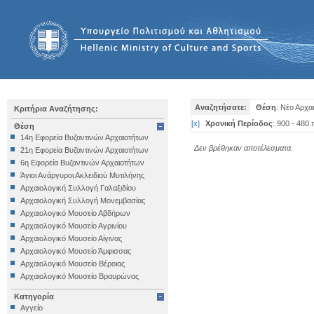
Αναζητήσατε:
Θέση
: Νέο Αρχα
Κριτήρια Αναζήτησης:
[
x
]
Χρονική Περίοδος
: 900 - 480 
Θέση
14η Εφορεία Βυζαντινών Αρχαιοτήτων
Δεν βρέθηκαν αποτέλεσματα.
21η Εφορεία Βυζαντινών Αρχαιοτήτων
6η Εφορεία Βυζαντινών Αρχαιοτήτων
Άγιοι Ανάργυροι Ακλειδιού Μυτιλήνης
Αρχαιολογική Συλλογή Γαλαξιδίου
Αρχαιολογική Συλλογή Μονεμβασίας
Αρχαιολογικό Μουσείο Αβδήρων
Αρχαιολογικό Μουσείο Αγρινίου
Αρχαιολογικό Μουσείο Αίγινας
Αρχαιολογικό Μουσείο Άμφισσας
Αρχαιολογικό Μουσείο Βέροιας
Αρχαιολογικό Μουσείο Βραυρώνας
Αρχαιολογικό Μουσείο Δελφών
Κατηγορία
Αρχαιολογικό Μουσείο Ηγουμενίτσας
Αγγείο