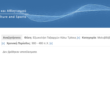
Αναζητήσατε:
Θέση
: Εξωκκλήσι Ταξιαρχών Κάτω Τρίτους
[
x
]
Κατηγορία
: Μολυβδό
[
x
]
Χρονική Περίοδος
: 900 - 480 π.Χ.
[
x
]
Δεν βρέθηκαν αποτέλεσματα.