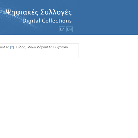
ΕΛ
ΕΝ
βουλλο
[
x
]
Είδος
: Μολυβδόβουλλο Βυζαντινό