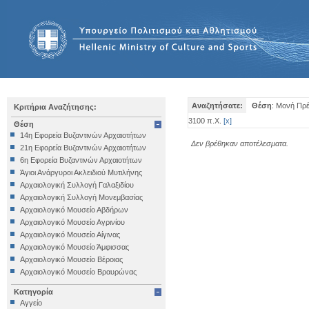
Αναζητήσατε:
Θέση
: Μονή Πρ
Κριτήρια Αναζήτησης:
3100 π.Χ.
[
x
]
Θέση
14η Εφορεία Βυζαντινών Αρχαιοτήτων
Δεν βρέθηκαν αποτέλεσματα.
21η Εφορεία Βυζαντινών Αρχαιοτήτων
6η Εφορεία Βυζαντινών Αρχαιοτήτων
Άγιοι Ανάργυροι Ακλειδιού Μυτιλήνης
Αρχαιολογική Συλλογή Γαλαξιδίου
Αρχαιολογική Συλλογή Μονεμβασίας
Αρχαιολογικό Μουσείο Αβδήρων
Αρχαιολογικό Μουσείο Αγρινίου
Αρχαιολογικό Μουσείο Αίγινας
Αρχαιολογικό Μουσείο Άμφισσας
Αρχαιολογικό Μουσείο Βέροιας
Αρχαιολογικό Μουσείο Βραυρώνας
Αρχαιολογικό Μουσείο Δελφών
Κατηγορία
Αρχαιολογικό Μουσείο Ηγουμενίτσας
Αγγείο