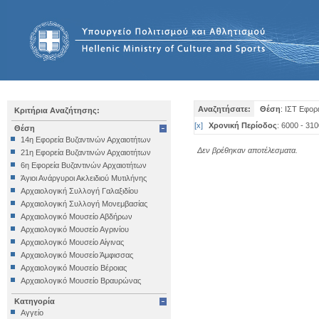
Αναζητήσατε:
Θέση
: ΙΣΤ Εφορ
Κριτήρια Αναζήτησης:
[
x
]
Χρονική Περίοδος
: 6000 - 310
Θέση
14η Εφορεία Βυζαντινών Αρχαιοτήτων
Δεν βρέθηκαν αποτέλεσματα.
21η Εφορεία Βυζαντινών Αρχαιοτήτων
6η Εφορεία Βυζαντινών Αρχαιοτήτων
Άγιοι Ανάργυροι Ακλειδιού Μυτιλήνης
Αρχαιολογική Συλλογή Γαλαξιδίου
Αρχαιολογική Συλλογή Μονεμβασίας
Αρχαιολογικό Μουσείο Αβδήρων
Αρχαιολογικό Μουσείο Αγρινίου
Αρχαιολογικό Μουσείο Αίγινας
Αρχαιολογικό Μουσείο Άμφισσας
Αρχαιολογικό Μουσείο Βέροιας
Αρχαιολογικό Μουσείο Βραυρώνας
Αρχαιολογικό Μουσείο Δελφών
Κατηγορία
Αρχαιολογικό Μουσείο Ηγουμενίτσας
Αγγείο