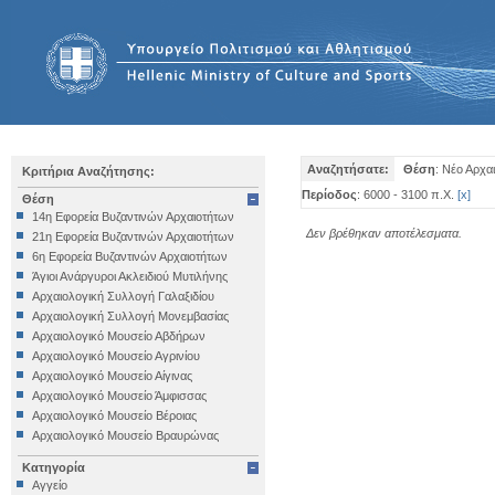
Αναζητήσατε:
Θέση
: Νέο Αρχα
Κριτήρια Αναζήτησης:
Περίοδος
: 6000 - 3100 π.Χ.
[
x
]
Θέση
14η Εφορεία Βυζαντινών Αρχαιοτήτων
Δεν βρέθηκαν αποτέλεσματα.
21η Εφορεία Βυζαντινών Αρχαιοτήτων
6η Εφορεία Βυζαντινών Αρχαιοτήτων
Άγιοι Ανάργυροι Ακλειδιού Μυτιλήνης
Αρχαιολογική Συλλογή Γαλαξιδίου
Αρχαιολογική Συλλογή Μονεμβασίας
Αρχαιολογικό Μουσείο Αβδήρων
Αρχαιολογικό Μουσείο Αγρινίου
Αρχαιολογικό Μουσείο Αίγινας
Αρχαιολογικό Μουσείο Άμφισσας
Αρχαιολογικό Μουσείο Βέροιας
Αρχαιολογικό Μουσείο Βραυρώνας
Αρχαιολογικό Μουσείο Δελφών
Κατηγορία
Αρχαιολογικό Μουσείο Ηγουμενίτσας
Αγγείο