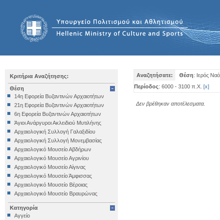
Αναζητήσατε:
Θέση
: Ιερός Να
Κριτήρια Αναζήτησης:
Περίοδος
: 6000 - 3100 π.Χ.
[
x
]
Θέση
14η Εφορεία Βυζαντινών Αρχαιοτήτων
Δεν βρέθηκαν αποτέλεσματα.
21η Εφορεία Βυζαντινών Αρχαιοτήτων
6η Εφορεία Βυζαντινών Αρχαιοτήτων
Άγιοι Ανάργυροι Ακλειδιού Μυτιλήνης
Αρχαιολογική Συλλογή Γαλαξιδίου
Αρχαιολογική Συλλογή Μονεμβασίας
Αρχαιολογικό Μουσείο Αβδήρων
Αρχαιολογικό Μουσείο Αγρινίου
Αρχαιολογικό Μουσείο Αίγινας
Αρχαιολογικό Μουσείο Άμφισσας
Αρχαιολογικό Μουσείο Βέροιας
Αρχαιολογικό Μουσείο Βραυρώνας
Αρχαιολογικό Μουσείο Δελφών
Κατηγορία
Αρχαιολογικό Μουσείο Ηγουμενίτσας
Αγγείο