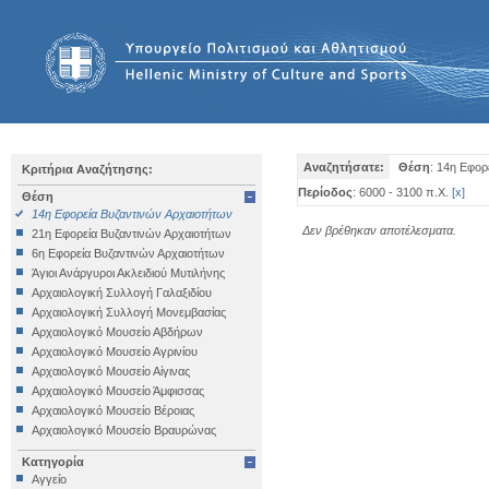
Αναζητήσατε:
Θέση
: 14η Εφορ
Κριτήρια Αναζήτησης:
Περίοδος
: 6000 - 3100 π.Χ.
[
x
]
Θέση
14η Εφορεία Βυζαντινών Αρχαιοτήτων
Δεν βρέθηκαν αποτέλεσματα.
21η Εφορεία Βυζαντινών Αρχαιοτήτων
6η Εφορεία Βυζαντινών Αρχαιοτήτων
Άγιοι Ανάργυροι Ακλειδιού Μυτιλήνης
Αρχαιολογική Συλλογή Γαλαξιδίου
Αρχαιολογική Συλλογή Μονεμβασίας
Αρχαιολογικό Μουσείο Αβδήρων
Αρχαιολογικό Μουσείο Αγρινίου
Αρχαιολογικό Μουσείο Αίγινας
Αρχαιολογικό Μουσείο Άμφισσας
Αρχαιολογικό Μουσείο Βέροιας
Αρχαιολογικό Μουσείο Βραυρώνας
Αρχαιολογικό Μουσείο Δελφών
Κατηγορία
Αρχαιολογικό Μουσείο Ηγουμενίτσας
Αγγείο