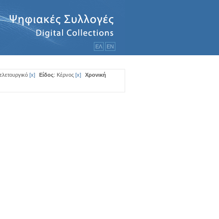
ΕΛ
ΕΝ
Τελετουργικό
[
x
]
Είδος
: Κέρνος
[
x
]
Χρονική