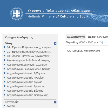
Αναζητήσατε:
Θέση
: Ιερός Να
Κριτήρια Αναζήτησης:
Περίοδος
: 6000 - 3100 π.Χ.
[
x
]
Θέση
14η Εφορεία Βυζαντινών Αρχαιοτήτων
Δεν βρέθηκαν αποτέλεσματα.
21η Εφορεία Βυζαντινών Αρχαιοτήτων
6η Εφορεία Βυζαντινών Αρχαιοτήτων
Άγιοι Ανάργυροι Ακλειδιού Μυτιλήνης
Αρχαιολογική Συλλογή Γαλαξιδίου
Αρχαιολογική Συλλογή Μονεμβασίας
Αρχαιολογικό Μουσείο Αβδήρων
Αρχαιολογικό Μουσείο Αγρινίου
Αρχαιολογικό Μουσείο Αίγινας
Αρχαιολογικό Μουσείο Άμφισσας
Αρχαιολογικό Μουσείο Βέροιας
Αρχαιολογικό Μουσείο Βραυρώνας
Αρχαιολογικό Μουσείο Δελφών
Κατηγορία
Αρχαιολογικό Μουσείο Ηγουμενίτσας
Αγγείο