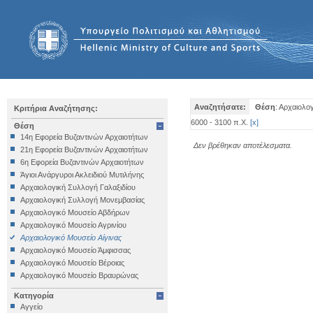
Αναζητήσατε:
Θέση
: Αρχαιολο
Κριτήρια Αναζήτησης:
6000 - 3100 π.Χ.
[
x
]
Θέση
14η Εφορεία Βυζαντινών Αρχαιοτήτων
Δεν βρέθηκαν αποτέλεσματα.
21η Εφορεία Βυζαντινών Αρχαιοτήτων
6η Εφορεία Βυζαντινών Αρχαιοτήτων
Άγιοι Ανάργυροι Ακλειδιού Μυτιλήνης
Αρχαιολογική Συλλογή Γαλαξιδίου
Αρχαιολογική Συλλογή Μονεμβασίας
Αρχαιολογικό Μουσείο Αβδήρων
Αρχαιολογικό Μουσείο Αγρινίου
Αρχαιολογικό Μουσείο Αίγινας
Αρχαιολογικό Μουσείο Άμφισσας
Αρχαιολογικό Μουσείο Βέροιας
Αρχαιολογικό Μουσείο Βραυρώνας
Αρχαιολογικό Μουσείο Δελφών
Κατηγορία
Αρχαιολογικό Μουσείο Ηγουμενίτσας
Αγγείο