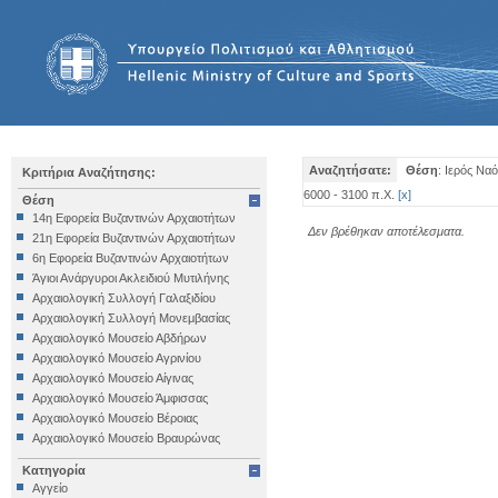
Αναζητήσατε:
Θέση
: Ιερός Ναό
Κριτήρια Αναζήτησης:
6000 - 3100 π.Χ.
[
x
]
Θέση
14η Εφορεία Βυζαντινών Αρχαιοτήτων
Δεν βρέθηκαν αποτέλεσματα.
21η Εφορεία Βυζαντινών Αρχαιοτήτων
6η Εφορεία Βυζαντινών Αρχαιοτήτων
Άγιοι Ανάργυροι Ακλειδιού Μυτιλήνης
Αρχαιολογική Συλλογή Γαλαξιδίου
Αρχαιολογική Συλλογή Μονεμβασίας
Αρχαιολογικό Μουσείο Αβδήρων
Αρχαιολογικό Μουσείο Αγρινίου
Αρχαιολογικό Μουσείο Αίγινας
Αρχαιολογικό Μουσείο Άμφισσας
Αρχαιολογικό Μουσείο Βέροιας
Αρχαιολογικό Μουσείο Βραυρώνας
Αρχαιολογικό Μουσείο Δελφών
Κατηγορία
Αρχαιολογικό Μουσείο Ηγουμενίτσας
Αγγείο