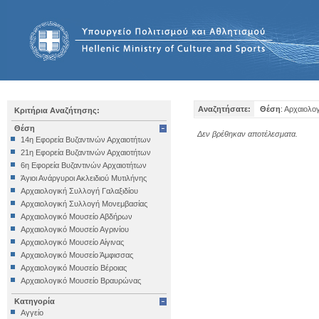
Αναζητήσατε:
Θέση
: Αρχαιολο
Κριτήρια Αναζήτησης:
Θέση
Δεν βρέθηκαν αποτέλεσματα.
14η Εφορεία Βυζαντινών Αρχαιοτήτων
21η Εφορεία Βυζαντινών Αρχαιοτήτων
6η Εφορεία Βυζαντινών Αρχαιοτήτων
Άγιοι Ανάργυροι Ακλειδιού Μυτιλήνης
Αρχαιολογική Συλλογή Γαλαξιδίου
Αρχαιολογική Συλλογή Μονεμβασίας
Αρχαιολογικό Μουσείο Αβδήρων
Αρχαιολογικό Μουσείο Αγρινίου
Αρχαιολογικό Μουσείο Αίγινας
Αρχαιολογικό Μουσείο Άμφισσας
Αρχαιολογικό Μουσείο Βέροιας
Αρχαιολογικό Μουσείο Βραυρώνας
Αρχαιολογικό Μουσείο Δελφών
Κατηγορία
Αρχαιολογικό Μουσείο Ηγουμενίτσας
Αγγείο