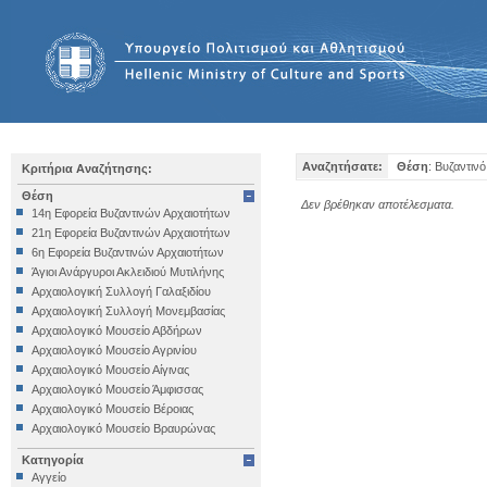
Αναζητήσατε:
Θέση
: Βυζαντιν
Κριτήρια Αναζήτησης:
Θέση
Δεν βρέθηκαν αποτέλεσματα.
14η Εφορεία Βυζαντινών Αρχαιοτήτων
21η Εφορεία Βυζαντινών Αρχαιοτήτων
6η Εφορεία Βυζαντινών Αρχαιοτήτων
Άγιοι Ανάργυροι Ακλειδιού Μυτιλήνης
Αρχαιολογική Συλλογή Γαλαξιδίου
Αρχαιολογική Συλλογή Μονεμβασίας
Αρχαιολογικό Μουσείο Αβδήρων
Αρχαιολογικό Μουσείο Αγρινίου
Αρχαιολογικό Μουσείο Αίγινας
Αρχαιολογικό Μουσείο Άμφισσας
Αρχαιολογικό Μουσείο Βέροιας
Αρχαιολογικό Μουσείο Βραυρώνας
Αρχαιολογικό Μουσείο Δελφών
Κατηγορία
Αρχαιολογικό Μουσείο Ηγουμενίτσας
Αγγείο