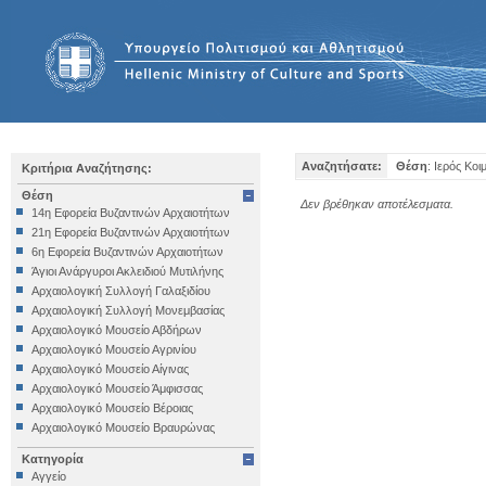
Αναζητήσατε:
Θέση
: Ιερός Κο
Κριτήρια Αναζήτησης:
Θέση
Δεν βρέθηκαν αποτέλεσματα.
14η Εφορεία Βυζαντινών Αρχαιοτήτων
21η Εφορεία Βυζαντινών Αρχαιοτήτων
6η Εφορεία Βυζαντινών Αρχαιοτήτων
Άγιοι Ανάργυροι Ακλειδιού Μυτιλήνης
Αρχαιολογική Συλλογή Γαλαξιδίου
Αρχαιολογική Συλλογή Μονεμβασίας
Αρχαιολογικό Μουσείο Αβδήρων
Αρχαιολογικό Μουσείο Αγρινίου
Αρχαιολογικό Μουσείο Αίγινας
Αρχαιολογικό Μουσείο Άμφισσας
Αρχαιολογικό Μουσείο Βέροιας
Αρχαιολογικό Μουσείο Βραυρώνας
Αρχαιολογικό Μουσείο Δελφών
Κατηγορία
Αρχαιολογικό Μουσείο Ηγουμενίτσας
Αγγείο