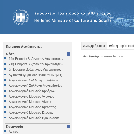
Αναζητήσατε:
Θέση
: Ιερός Να
Κριτήρια Αναζήτησης:
Θέση
Δεν βρέθηκαν αποτέλεσματα.
14η Εφορεία Βυζαντινών Αρχαιοτήτων
21η Εφορεία Βυζαντινών Αρχαιοτήτων
6η Εφορεία Βυζαντινών Αρχαιοτήτων
Άγιοι Ανάργυροι Ακλειδιού Μυτιλήνης
Αρχαιολογική Συλλογή Γαλαξιδίου
Αρχαιολογική Συλλογή Μονεμβασίας
Αρχαιολογικό Μουσείο Αβδήρων
Αρχαιολογικό Μουσείο Αγρινίου
Αρχαιολογικό Μουσείο Αίγινας
Αρχαιολογικό Μουσείο Άμφισσας
Αρχαιολογικό Μουσείο Βέροιας
Αρχαιολογικό Μουσείο Βραυρώνας
Αρχαιολογικό Μουσείο Δελφών
Κατηγορία
Αρχαιολογικό Μουσείο Ηγουμενίτσας
Αγγείο