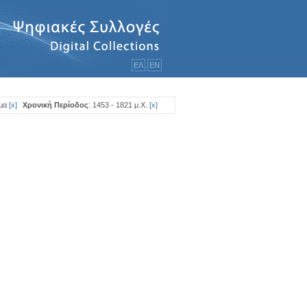
ΕΛ
ΕΝ
μα
[
x
]
Χρονική Περίοδος
: 1453 - 1821 μ.Χ.
[
x
]