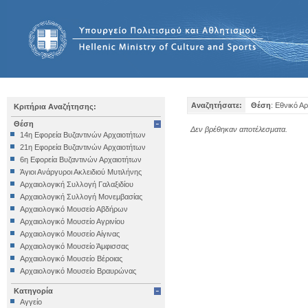
Αναζητήσατε:
Θέση
: Εθνικό Α
Κριτήρια Αναζήτησης:
Θέση
Δεν βρέθηκαν αποτέλεσματα.
14η Εφορεία Βυζαντινών Αρχαιοτήτων
21η Εφορεία Βυζαντινών Αρχαιοτήτων
6η Εφορεία Βυζαντινών Αρχαιοτήτων
Άγιοι Ανάργυροι Ακλειδιού Μυτιλήνης
Αρχαιολογική Συλλογή Γαλαξιδίου
Αρχαιολογική Συλλογή Μονεμβασίας
Αρχαιολογικό Μουσείο Αβδήρων
Αρχαιολογικό Μουσείο Αγρινίου
Αρχαιολογικό Μουσείο Αίγινας
Αρχαιολογικό Μουσείο Άμφισσας
Αρχαιολογικό Μουσείο Βέροιας
Αρχαιολογικό Μουσείο Βραυρώνας
Αρχαιολογικό Μουσείο Δελφών
Κατηγορία
Αρχαιολογικό Μουσείο Ηγουμενίτσας
Αγγείο