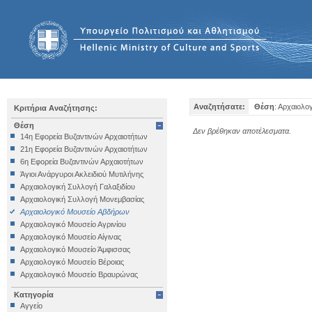
Αναζητήσατε:
Θέση
: Αρχαιολο
Κριτήρια Αναζήτησης:
Θέση
Δεν βρέθηκαν αποτέλεσματα.
14η Εφορεία Βυζαντινών Αρχαιοτήτων
21η Εφορεία Βυζαντινών Αρχαιοτήτων
6η Εφορεία Βυζαντινών Αρχαιοτήτων
Άγιοι Ανάργυροι Ακλειδιού Μυτιλήνης
Αρχαιολογική Συλλογή Γαλαξιδίου
Αρχαιολογική Συλλογή Μονεμβασίας
Αρχαιολογικό Μουσείο Αβδήρων
Αρχαιολογικό Μουσείο Αγρινίου
Αρχαιολογικό Μουσείο Αίγινας
Αρχαιολογικό Μουσείο Άμφισσας
Αρχαιολογικό Μουσείο Βέροιας
Αρχαιολογικό Μουσείο Βραυρώνας
Αρχαιολογικό Μουσείο Δελφών
Κατηγορία
Αρχαιολογικό Μουσείο Ηγουμενίτσας
Αγγείο