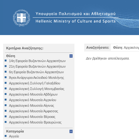
Αναζητήσατε:
Θέση
: Αρχαιολ
Κριτήρια Αναζήτησης:
Θέση
Δεν βρέθηκαν αποτέλεσματα.
14η Εφορεία Βυζαντινών Αρχαιοτήτων
21η Εφορεία Βυζαντινών Αρχαιοτήτων
6η Εφορεία Βυζαντινών Αρχαιοτήτων
Άγιοι Ανάργυροι Ακλειδιού Μυτιλήνης
Αρχαιολογική Συλλογή Γαλαξιδίου
Αρχαιολογική Συλλογή Μονεμβασίας
Αρχαιολογικό Μουσείο Αβδήρων
Αρχαιολογικό Μουσείο Αγρινίου
Αρχαιολογικό Μουσείο Αίγινας
Αρχαιολογικό Μουσείο Άμφισσας
Αρχαιολογικό Μουσείο Βέροιας
Αρχαιολογικό Μουσείο Βραυρώνας
Αρχαιολογικό Μουσείο Δελφών
Κατηγορία
Αρχαιολογικό Μουσείο Ηγουμενίτσας
Αγγείο