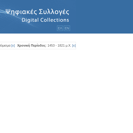
ΕΛ
ΕΝ
Νόμισμα
[
x
]
Χρονική Περίοδος
: 1453 - 1821 μ.Χ.
[
x
]