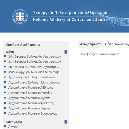
Αναζητήσατε:
Θέση
: Αρχαιολο
Κριτήρια Αναζήτησης:
Θέση
Δεν βρέθηκαν αποτέλεσματα.
14η Εφορεία Βυζαντινών Αρχαιοτήτων
21η Εφορεία Βυζαντινών Αρχαιοτήτων
6η Εφορεία Βυζαντινών Αρχαιοτήτων
Άγιοι Ανάργυροι Ακλειδιού Μυτιλήνης
Αρχαιολογική Συλλογή Γαλαξιδίου
Αρχαιολογική Συλλογή Μονεμβασίας
Αρχαιολογικό Μουσείο Αβδήρων
Αρχαιολογικό Μουσείο Αγρινίου
Αρχαιολογικό Μουσείο Αίγινας
Αρχαιολογικό Μουσείο Άμφισσας
Αρχαιολογικό Μουσείο Βέροιας
Αρχαιολογικό Μουσείο Βραυρώνας
Αρχαιολογικό Μουσείο Δελφών
Κατηγορία
Αρχαιολογικό Μουσείο Ηγουμενίτσας
Αγγείο