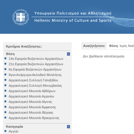
Αναζητήσατε:
Θέση
: Ιερός Να
Κριτήρια Αναζήτησης:
Θέση
Δεν βρέθηκαν αποτέλεσματα.
14η Εφορεία Βυζαντινών Αρχαιοτήτων
21η Εφορεία Βυζαντινών Αρχαιοτήτων
6η Εφορεία Βυζαντινών Αρχαιοτήτων
Άγιοι Ανάργυροι Ακλειδιού Μυτιλήνης
Αρχαιολογική Συλλογή Γαλαξιδίου
Αρχαιολογική Συλλογή Μονεμβασίας
Αρχαιολογικό Μουσείο Αβδήρων
Αρχαιολογικό Μουσείο Αγρινίου
Αρχαιολογικό Μουσείο Αίγινας
Αρχαιολογικό Μουσείο Άμφισσας
Αρχαιολογικό Μουσείο Βέροιας
Αρχαιολογικό Μουσείο Βραυρώνας
Αρχαιολογικό Μουσείο Δελφών
Κατηγορία
Αρχαιολογικό Μουσείο Ηγουμενίτσας
Αγγείο