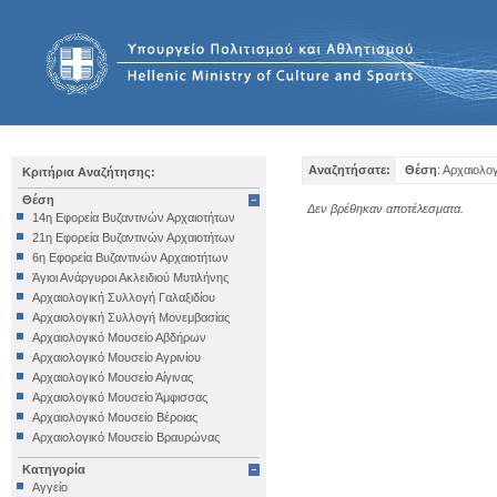
Αναζητήσατε:
Θέση
: Αρχαιολο
Κριτήρια Αναζήτησης:
Θέση
Δεν βρέθηκαν αποτέλεσματα.
14η Εφορεία Βυζαντινών Αρχαιοτήτων
21η Εφορεία Βυζαντινών Αρχαιοτήτων
6η Εφορεία Βυζαντινών Αρχαιοτήτων
Άγιοι Ανάργυροι Ακλειδιού Μυτιλήνης
Αρχαιολογική Συλλογή Γαλαξιδίου
Αρχαιολογική Συλλογή Μονεμβασίας
Αρχαιολογικό Μουσείο Αβδήρων
Αρχαιολογικό Μουσείο Αγρινίου
Αρχαιολογικό Μουσείο Αίγινας
Αρχαιολογικό Μουσείο Άμφισσας
Αρχαιολογικό Μουσείο Βέροιας
Αρχαιολογικό Μουσείο Βραυρώνας
Αρχαιολογικό Μουσείο Δελφών
Κατηγορία
Αρχαιολογικό Μουσείο Ηγουμενίτσας
Αγγείο