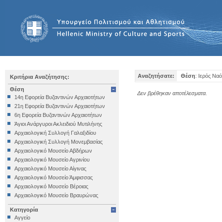
Αναζητήσατε:
Θέση
: Ιερός Ν
Κριτήρια Αναζήτησης:
Θέση
Δεν βρέθηκαν αποτέλεσματα.
14η Εφορεία Βυζαντινών Αρχαιοτήτων
21η Εφορεία Βυζαντινών Αρχαιοτήτων
6η Εφορεία Βυζαντινών Αρχαιοτήτων
Άγιοι Ανάργυροι Ακλειδιού Μυτιλήνης
Αρχαιολογική Συλλογή Γαλαξιδίου
Αρχαιολογική Συλλογή Μονεμβασίας
Αρχαιολογικό Μουσείο Αβδήρων
Αρχαιολογικό Μουσείο Αγρινίου
Αρχαιολογικό Μουσείο Αίγινας
Αρχαιολογικό Μουσείο Άμφισσας
Αρχαιολογικό Μουσείο Βέροιας
Αρχαιολογικό Μουσείο Βραυρώνας
Αρχαιολογικό Μουσείο Δελφών
Κατηγορία
Αρχαιολογικό Μουσείο Ηγουμενίτσας
Αγγείο