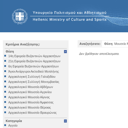
Αναζητήσατε:
Θέση
: Μουσείο
Κριτήρια Αναζήτησης:
Θέση
Δεν βρέθηκαν αποτέλεσματα.
14η Εφορεία Βυζαντινών Αρχαιοτήτων
21η Εφορεία Βυζαντινών Αρχαιοτήτων
6η Εφορεία Βυζαντινών Αρχαιοτήτων
Άγιοι Ανάργυροι Ακλειδιού Μυτιλήνης
Αρχαιολογική Συλλογή Γαλαξιδίου
Αρχαιολογική Συλλογή Μονεμβασίας
Αρχαιολογικό Μουσείο Αβδήρων
Αρχαιολογικό Μουσείο Αγρινίου
Αρχαιολογικό Μουσείο Αίγινας
Αρχαιολογικό Μουσείο Άμφισσας
Αρχαιολογικό Μουσείο Βέροιας
Αρχαιολογικό Μουσείο Βραυρώνας
Αρχαιολογικό Μουσείο Δελφών
Κατηγορία
Αρχαιολογικό Μουσείο Ηγουμενίτσας
Αγγείο